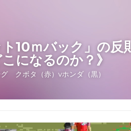
ット
10
ｍバック」の反
どこになるのか？》
リーグ　クボタ（赤）vホンダ（黒）