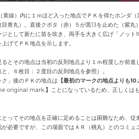
（黄線）内に１ｍほど入った地点でＰＫを得たホンダ（
枚目青丸）。直後クボタ（赤）５が黒13を止めた（紫丸
ージとして新たに笛を吹き、両手を大きく広げ「ノット1
を上げてＰＫ地点を示します。
見るとその地点は当初の反則地点より１ｍ程度しか前進
点と、６枚目：２度目の反則地点を参照）。
ック」後のＰＫの地点は
【最初のマークの地点よりも
10
he original mark.
】
ことになっているため、正しくは
にとってその地点を正確に定めることは困難なため、従
認が必要ですが、この場面ではＡＲ（桃丸）とのコミュ