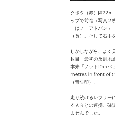
クボタ（赤）陣22ｍ
ップで前進（写真２
ーはノーアドバンテ
（黄）。そして右手
しかしながら、よく
枚目：最初の反則地
本来「ノット10ｍバ
metres in front of t
（青矢印）。
走り続けるレフリー
るＡＲとの連携、確
ませんでした。