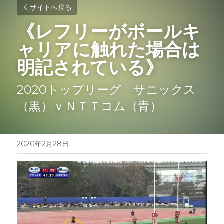
サイトへ戻る
《
レフリーがボールキ
ャリアに触れた場合は
明記されている
》
2020トップリーグ　サニックス
（黒）ｖＮＴＴコム（青）
2020年2月28日