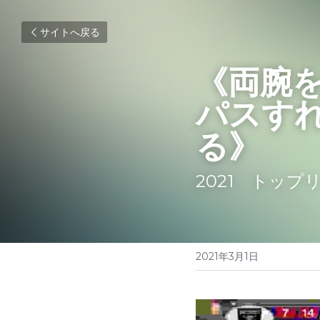
サイトへ戻る
《両腕
パスす
る》
2021　トッ
2021年3月1日