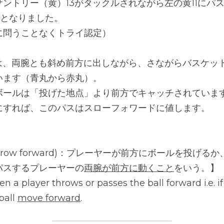
ントリー（黄）13がタックルされながら左の黄11にパ
イとなりました。
に問うことなくトライ認定）
スは、両腕とも斜め前方に出しながら、さながらバスケッ
います（青丸から赤丸）。
ボールは「投げた地点」より前方でキャッチされていま
にすれば、このパスはスローフォワードに値します。
row forward)：プレーヤーが前方にボールを投げる
パスするプレーヤーの
両腕が前方に動くこと
をいう。】
 a player throws or passes the ball forward i.e. if
ball 
move forward
.