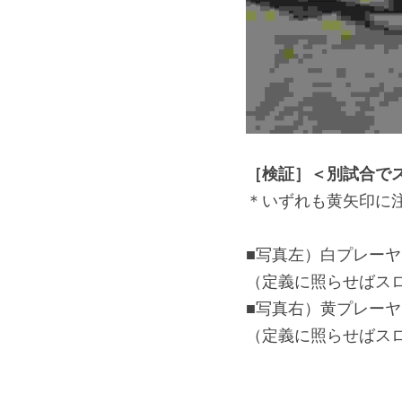
［検証］＜別試合で
＊いずれも黄矢印に
■写真左）白プレー
（定義に照らせばス
■写真右）黄プレー
（定義に照らせばス