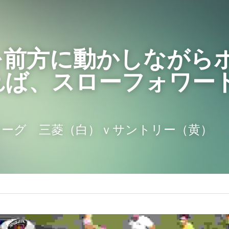
を前方に動かしながら
れば、スローフォワー
プリーグ　三菱（白）ｖサントリー（黄）