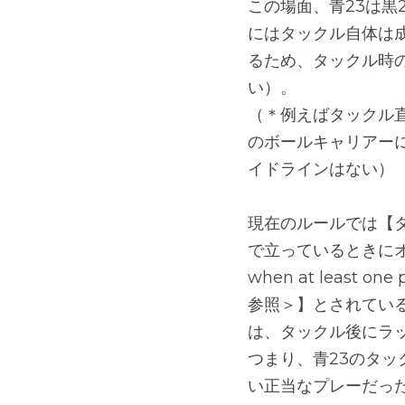
この場面、青23は黒
にはタックル自体は
るため、タックル時
い）。
（＊例えばタックル
のボールキャリアー
イドラインはない）
現在のルールでは【
で立っているときにオフサイド
when at least one p
参照＞】とされてい
は、タックル後にラ
つまり、青23のタ
い正当なプレーだっ