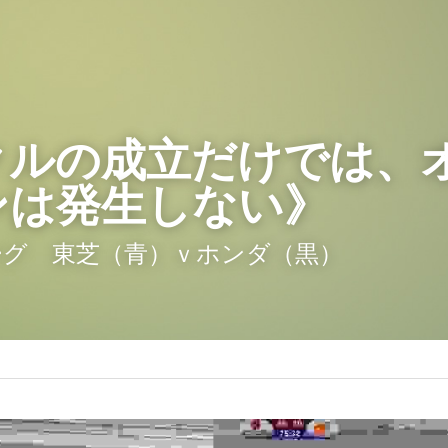
クルの成立だけでは、
ンは発生しない》
リーグ　東芝（青）ｖホンダ（黒）