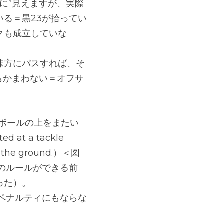
に”見えますが、実際
る＝黒23が拾ってい
クも成立していな
味方にパスすれば、そ
もかまわない＝オフサ
ボールの上をまたい
t a tackle 
 on the ground.）＜図
のルールができる前
った）。
ペナルティにもならな