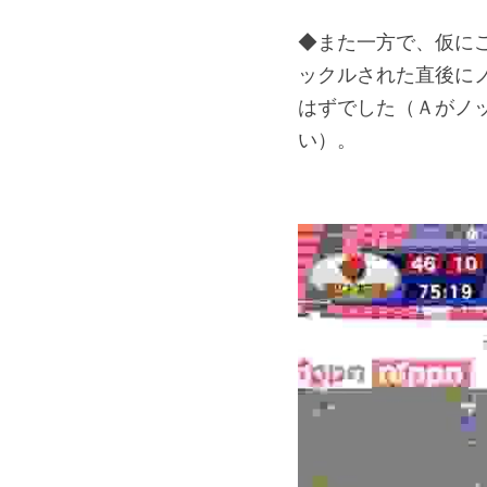
◆また一方で、仮にこ
ックルされた直後に
はずでした（Ａがノ
い）。