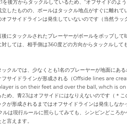
21を後方からタックルしているため、“オフサイドのよう
成立したものの、ボールはタックル地点がすぐに離れてい
のオフサイドラインは発生していないのです（当然ラッ
直後にタックルされたプレーヤーがボールをポップして
に対しては、相手側は360度どの方向からタックルして
タックルでは、少なくとも1名のプレーヤーが地面にある
ラインが形成される（Offside lines are created a
layer is on their feet and over the ball, whch is
るため、青23はオフサイドにはなりえないのです（＊こ
ックが形成されるまではオフサイドラインは発生しなか
ックルは現行ルールに照らしてみても、シンビンどころか
たと言えます。