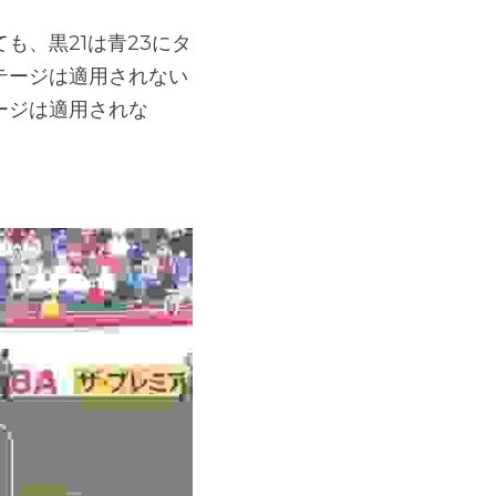
も、黒21は青23にタ
テージは適用されない
ージは適用されな