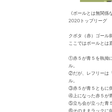
《ボールとは無関係
2020トップリーグ
クボタ（赤）ゴール
ここではボールとは
①赤５が青５を執拗
ル。
②だが、レフリーは
ル。
③赤５が青５ともに
④上になった赤５が
⑤立ち会が立った青
⑥そのままラックに