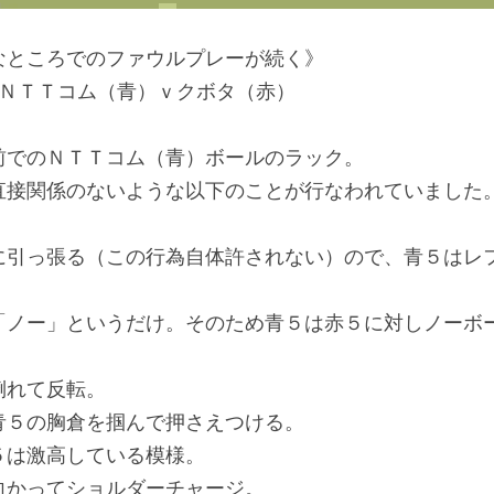
なところでのファウルプレーが続く》
　ＮＴＴコム（青）ｖクボタ（赤）
前でのＮＴＴコム（青）ボールのラック。
直接関係のないような以下のことが行なわれていました
に引っ張る（この行為自体許されない）ので、青５はレ
「ノー」というだけ。そのため青５は赤５に対しノーボ
倒れて反転。
青５の胸倉を掴んで押さえつける。
５は激高している模様。
向かってショルダーチャージ。