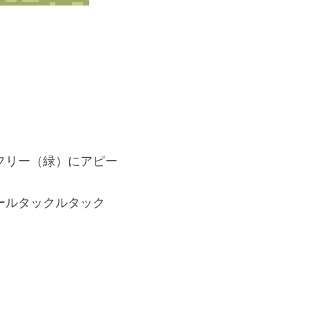
。
フリー（緑）にアピー
ールタックルタック