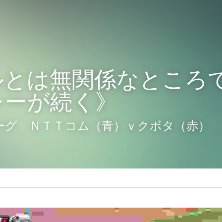
ルとは無関係なところ
レーが続く》
リーグ　ＮＴＴコム（青）ｖクボタ（赤）